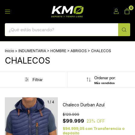
0
Inicio
>
INDUMENTARIA
>
HOMBRE
>
ABRIGOS
>
CHALECOS
CHALECOS
Ordenar por:
Filtrar
Más vendidos
1
/
4
Chaleco Durban Azul
$129.999
$99.999
23
% OFF
$94.999,05
con
Transferencia o
depósito