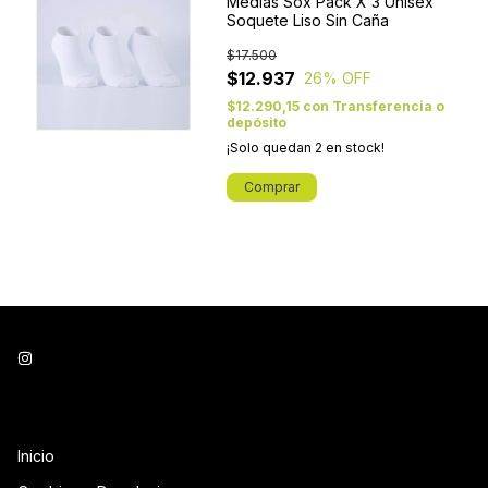
Medias Sox Pack X 3 Unisex
Soquete Liso Sin Caña
$17.500
$12.937
26
% OFF
$12.290,15
con
Transferencia o
depósito
¡Solo quedan
2
en stock!
Comprar
Inicio