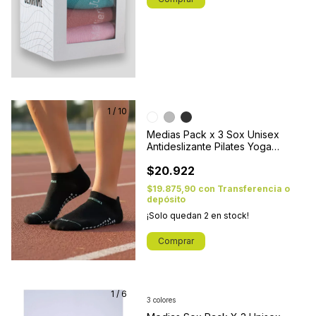
1
/
10
Medias Pack x 3 Sox Unisex
Antideslizante Pilates Yoga
Natacion
$20.922
$19.875,90
con
Transferencia o
depósito
¡Solo quedan
2
en stock!
Comprar
1
/
6
3 colores