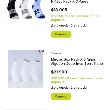
Ni425c Pack X 3 Pares
$18.905
$17.959,75
con
Transferencia o
depósito
¡Solo quedan
2
en stock!
Comprar
1
/
4
2 colores
Medias Sox Pack X 3 Niños
Algodon Deportivas Tenis Padel
$21.990
$20.890,50
con
Transferencia o
depósito
¡Solo quedan
2
en stock!
Comprar