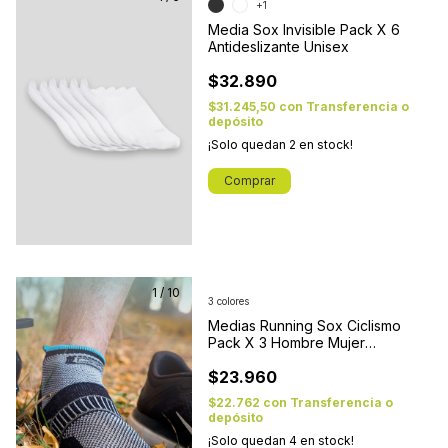
+1
Media Sox Invisible Pack X 6
Antideslizante Unisex
$32.890
$31.245,50
con
Transferencia o
depósito
¡Solo quedan
2
en stock!
Comprar
1
/
10
3 colores
Medias Running Sox Ciclismo
Pack X 3 Hombre Mujer
Soquetes
$23.960
$22.762
con
Transferencia o
depósito
¡Solo quedan
4
en stock!