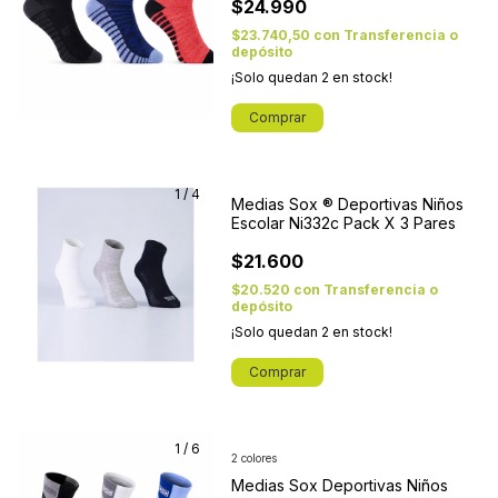
$24.990
$23.740,50
con
Transferencia o
depósito
¡Solo quedan
2
en stock!
Comprar
1
/
4
Medias Sox ® Deportivas Niños
Escolar Ni332c Pack X 3 Pares
$21.600
$20.520
con
Transferencia o
depósito
¡Solo quedan
2
en stock!
Comprar
1
/
6
2 colores
Medias Sox Deportivas Niños