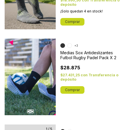
$18.990,50
con
Transferencia o
depósito
¡Solo quedan
4
en stock!
Comprar
1
/
10
+3
Medias Sox Antideslizantes
Futbol Rugby Padel Pack X 2
$28.875
$27.431,25
con
Transferencia o
depósito
Comprar
1
/
5